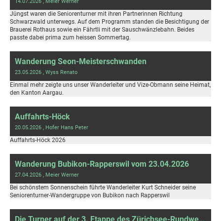
14.07.2026
, Meier Werner
Jüngst waren die Seniorenturner mit ihren Partnerinnen Richtung
Schwarzwald unterwegs. Auf dem Programm standen die Besichtigung der
Brauerei Rothaus sowie ein Fährtli mit der Sauschwänzlebahn. Beides
passte dabei prima zum heissen Sommertag.
Wanderung Seon-Meisterschwanden
23.05.2026
, Wyss Renato
Einmal mehr zeigte uns unser Wanderleiter und Vize-Obmann seine Heimat,
den Kanton Aargau.
Auffahrts-Höck
20.05.2026
, Hofer Hans Peter
Auffahrts-Höck 2026
Wanderung Bubikon-Rapperswil vom 23.04.2026
27.04.2026
, Meier Werner
Bei schönstem Sonnenschein führte Wanderleiter Kurt Schneider seine
Seniorenturner-Wandergruppe von Bubikon nach Rapperswil
Die Turner auf der 3. Etappe des Zürichsee-Rundwegs