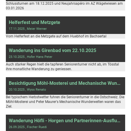
Schlussturnen am 18.12.2025 und Neujahrsapéro im AZ Wägelwiesen am
03.01.2026
Helferfest und Metzgete
17.11.2025
, Meier Werner
Vom Helferfest an die Metzgete auf dem Huebhof im Bachsertal
Wanderung ins Girenbad vom 22.10.2025
23.10.2025
, Hofer Hans Peter
Auch starker Regen hielt die tapferen Seniorenturner nicht ab, im Tösstal
ihre monatliche Wanderung zu geniessen.
Besichtigung Möhl-Mosterei und Mechanische Wunderwelten
20.10.2025
, Wyss Renato
Bei typischem Herbstwetter fuhren die Seniorenturner in die Ostschweiz. Die
Möhl-Mosterei und Peter Maurer's Mechanische Wunderwelten waren das
Ziel.
Wanderung Höfli - Horgen und Partnerinnen-Ausflug Brienzer Rothorn 2 vom 23.&24.09.25
26.09.2025
, Fischer Ruedi