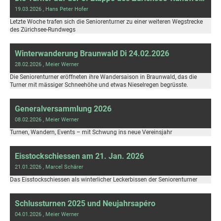
19.03.2026
, Hans Peter Hofer
Letzte Woche trafen sich die Seniorenturner zu einer weiteren Wegstrecke
des Zürichsee-Rundwegs
Winterwanderung Braunwald Di 24.02.2026
28.02.2026
, Meier Werner
Die Seniorenturner eröffneten ihre Wandersaison in Braunwald, das die
Turner mit mässiger Schneehöhe und etwas Nieselregen begrüsste.
Generalversammlung 2026
08.02.2026
, Meier Werner
Turnen, Wandern, Events – mit Schwung ins neue Vereinsjahr
Eisstockschiessen am 21. Jan. 2026
21.01.2026
, Marcel Schärer
Das Eisstockschiessen als winterlicher Leckerbissen der Seniorenturner
Schlussturnen 2025 und Neujahrsapéro
04.01.2026
, Meier Werner